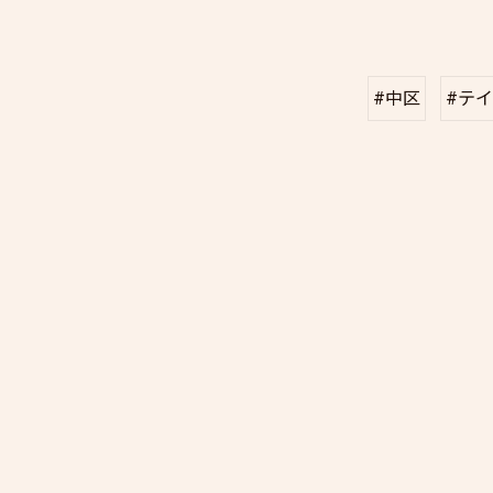
#中区
#テ